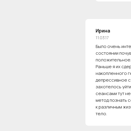
Ирина
11.03.17
Было очень инте
состоянии почу
положительное.
Раньше я их сде
накопленного гн
депрессивное с
захотелось уйти
сеансами тут не
метод познать с
к различным жиз
тело.