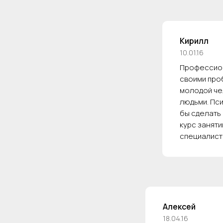
Кирилл
10.01.16
Профессион
своими проб
молодой че
людьми. Пси
бы сделать
курс занят
специалист
Алексей
18.04.16