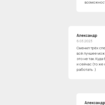
возможност
Александр
6.03.2023
Сменил трёх спе
всё лучшее можн
это не так. Куд
и сейчас (то же
работать :)
Александ