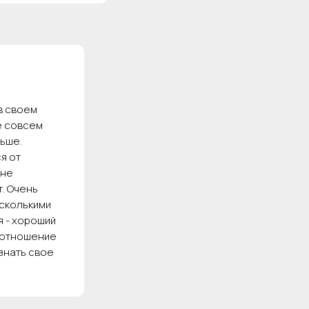
в своем
е совсем
ьше.
я от
мне
. Очень
есколькими
я - хороший
е отношение
знать свое