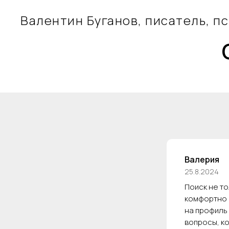
Валентин Буганов, писатель, п
Валерия
25.8.2024
Поиск не то
комфортно и
на профиль 
вопросы, ко