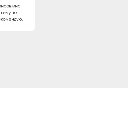
еансов мне
л ему по
екомендую.