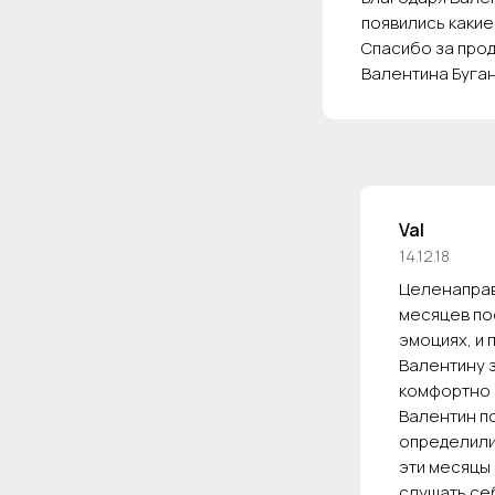
появились какие
Спасибо за про
Валентина Буган
Val
14.12.18
Целенаправ
месяцев пос
эмоциях, и
Валентину 
комфортно 
Валентин п
определилис
эти месяцы 
слушать себ