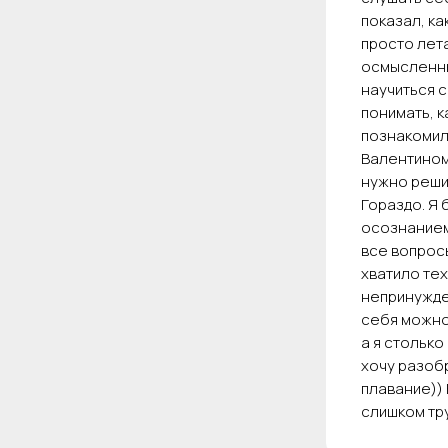
показал, ка
просто лета
осмысленны
научиться 
понимать, к
познакомил
Валентином
нужно решит
Гораздо. Я 
осознанием 
все вопросы
хватило тех
непринужде
себя можно
а я столько
хочу разобр
плавание)) 
слишком тру