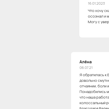
16.01.2023
Что хочу ск
осознал и 
Могу с уве
Алёна
06.07.21
Я обратилась к 
довольно смутно
отчаянии, боли и
Понадобились ме
что наша работа
колоссальный р
Благодаря Вален