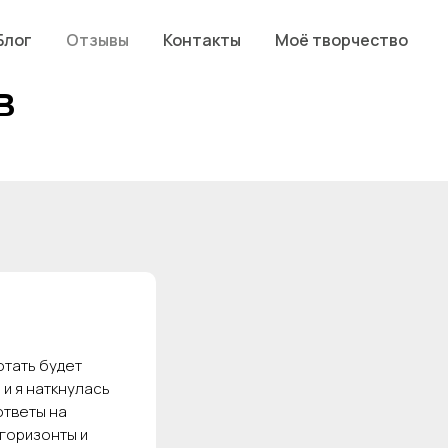
Блог
Отзывы
Контакты
Моё творчество
в
отать будет
 и я наткнулась
ответы на
 горизонты и