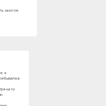
сть, многое
е, я
пребывала в
ря на то
ую
изни