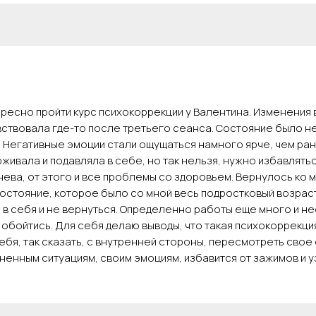
ресно пройти курс психокоррекции у Валентина. Изменения 
вствовала где-то после третьего сеанса. Состояние было н
 Негативные эмоции стали ощущаться намного ярче, чем ран
рживала и подавляла в себе, но так нельзя, нужно избавлятьс
ева, от этого и все проблемы со здоровьем. Вернулось ко 
остояние, которое было со мной весь подростковый возраст
 в себя и не вернуться. Определенно работы еще много и н
 обойтись. Для себя делаю выводы, что такая психокоррекци
ебя, так сказать, с внутренней стороны, пересмотреть сво
ненным ситуациям, своим эмоциям, избавится от зажимов и у