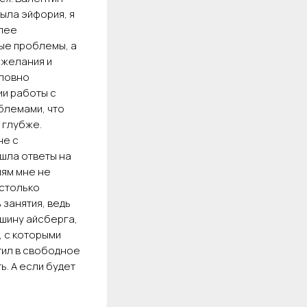
была эйфория, я
олее
ые проблемы, а
 желания и
словно
ии работы с
блемами, что
 глубже.
не с
ашла ответы на
иям мне не
астолько
занятия, ведь
шину айсберга,
, с которыми
стил в свободное
ь. А если будет