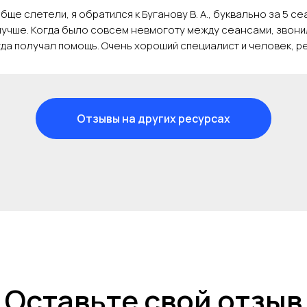
бще слетели, я обратился к Буганову В. А., буквально за 5 с
учше. Когда было совсем невмоготу между сеансами, звони
да получал помощь. Очень хороший специалист и человек, р
Отзывы на других ресурсах
Оставьте свой отзыв