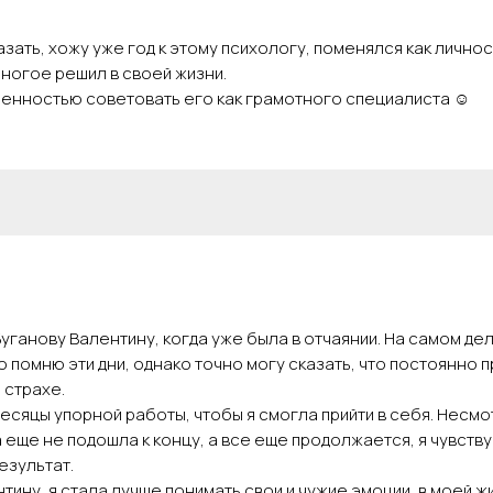
азать, хожу уже год к этому психологу, поменялся как лично
многое решил в своей жизни.
ренностью советовать его как грамотного специалиста ☺️
Буганову Валентину, когда уже была в отчаянии. На самом дел
 помню эти дни, однако точно могу сказать, что постоянно 
 страхе.
сяцы упорной работы, чтобы я смогла прийти в себя. Несмот
 еще не подошла к концу, а все еще продолжается, я чувств
езультат.
тину, я стала лучше понимать свои и чужие эмоции, в моей ж