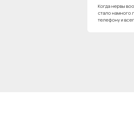
Когда нервы воо
стало намного л
телефону и всег