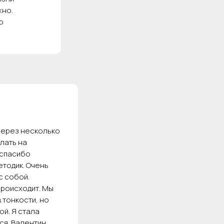
жно.
ю
через несколько
лать на
 спасибо
тодик. Очень
с собой.
происходит. Мы
 тонкости, но
ой. Я стала
ся. Валентин