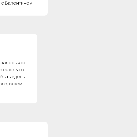
 с Валентином.
азалось что
доказал что
 быть здесь
Продолжаем