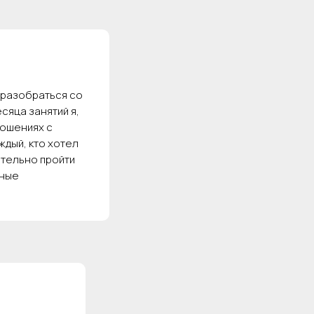
 разобраться со
сяца занятий я,
ношениях с
ждый, кто хотел
тельно пройти
ьные