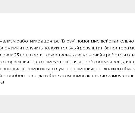
ализм работников центра "B-psy" помог мне действительно
лемами и получить положительный результат. За полтора ме
ловек 23 лет, достиг качественных изменений в работе и от
хокоррекция — это замечательная и необходимая вещь, и ка
 свою жизнь немножечко лучше, гармоничнее, должен обяза
ий — особенно когда тебе в этом помогают такие замечател
ы!