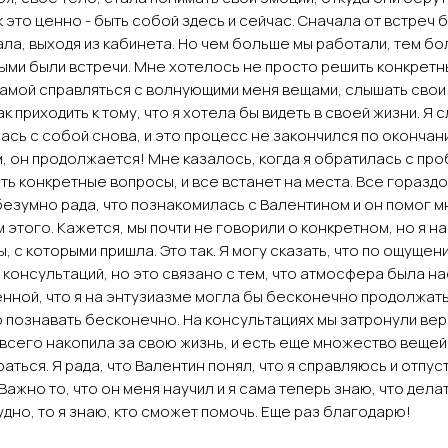
к это ценно - быть собой здесь и сейчас. Сначала от встреч 
ла, выходя из кабинета. Но чем больше мы работали, тем б
ми были встречи. Мне хотелось не просто решить конкретн
самой справляться с волнующими меня вещами, слышать свои
ак приходить к тому, что я хотела бы видеть в своей жизни. Я 
ась с собой снова, и это процесс не закончился по окончан
, он продолжается! Мне казалось, когда я обратилась с про
ь конкретные вопросы, и все встанет на места. Все гораздо
безумно рада, что познакомилась с Валентином и он помог м
этого. Кажется, мы почти не говорили о конкретном, но я н
, с которыми пришла. Это так. Я могу сказать, что по ощущен
 консультаций, но это связано с тем, что атмосфера была н
нной, что я на энтузиазме могла бы бесконечно продолжать 
 познавать бесконечно. На консультациях мы затронули вер
 всего накопила за свою жизнь, и есть еще множество вещей
аться. Я рада, что Валентин понял, что я справляюсь и отпу
Важно то, что он меня научил и я сама теперь знаю, что делат
дно, то я знаю, кто сможет помочь. Еще раз благодарю!