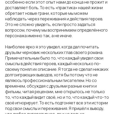
особенно если этот опыт нами до конца не прожит и
доставляет боль. То есть «практика» нашей жизни
обретает новые грани, которые мы можем
наблюдать через переживания и действия героев.
Это не сложно увидеть, если просто задаться
вопросом, почему мы воспринимаем определённого
персонажа именно так, а не иначе.
Наиболее ярко я это увидел, когда дал почитать
друзьям черновик нескольких глав своего романа.
Примечательным было то, что каждый увидел свои
смыслы в действия героев, каждый несколько по-
своему понял их описание. Я тогда не сделал никаких
долгоиграющих выводов, хотя бы потому что не
являюсь профессиональным писателем. Но со
временем, обсуждая с друзьями разные книги и
фильмы, читая рецензии, мне открылось не только
то, что каждый видит своё, но и то, что каждый что-то
своё игнорирует. То есть подгоняет все эти истории
под свои смыслы и переживания. Я пришёл к выводу,
что любое литературное, да и не только