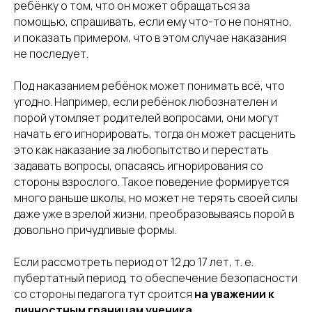
ребёнку о том, что он может обращаться за
помощью, спрашивать, если ему что-то не понятно,
и показать примером, что в этом случае наказания
не последует.
Под наказанием ребёнок может понимать всё, что
угодно. Например, если ребёнок любознателен и
порой утомляет родителей вопросами, они могут
начать его игнорировать, тогда он может расценить
это как наказание за любопытство и перестать
задавать вопросы, опасаясь игнорирования со
стороны взрослого. Такое поведение формируется
много раньше школы, но может не терять своей силы
даже уже в зрелой жизни, преобразовываясь порой в
довольно причудливые формы.
Если рассмотреть период от 12 до 17 лет, т. е.
пубертатный период, то обеспечение безопасности
со стороны педагога тут сроится
на уважении к
личностным границам ученика.