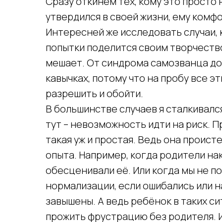
Сразу откинем тех, кому это просто 
утвердился в своей жизни, ему комфо
Интересней же исследовать случаи,
попытки поделится своим творчество
мешает. От синдрома самозванца до
кавычках, потому что на пробу все 
разрешить и обойти.
В большинстве случаев я сталкивалс
тут – невозможность идти на риск. П
такая уж и простая. Ведь она проис
опыта. Например, когда родители нак
обесценивали её. Или когда мы не п
нормализации, если ошибались или 
завышены. А ведь ребёнок в таких с
прожить фрустрацию без родителя. И