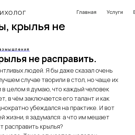
сихолог
Главная
Услуги
ы, крылья не
азмышления
рылья не расправить.
нтливых людей. Я бы даже сказал очень
лучшем случае творили в стол, но чаще их
и в целом я думаю, что каждый человек
т, в чём заключается его талант и как
днократно убеждался на практике. И вот
й жизни, я задумался: а что им мешает
т расправить крылья?