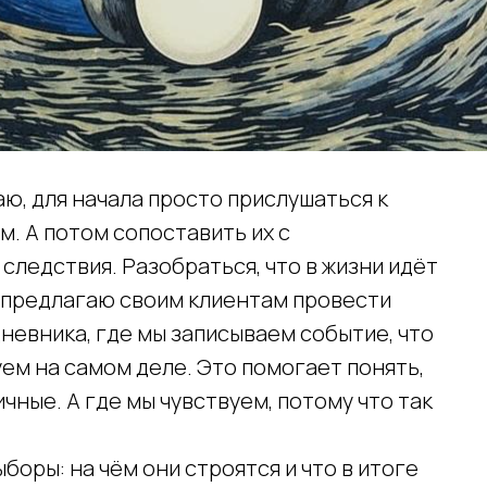
аю, для начала просто прислушаться к
м. А потом сопоставить их с
следствия. Разобраться, что в жизни идёт
о я предлагаю своим клиентам провести
невника, где мы записываем событие, что
вуем на самом деле. Это помогает понять,
чные. А где мы чувствуем, потому что так
оры: на чём они строятся и что в итоге