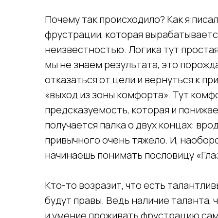
Почему так происходило? Как я писал
фрустрации, которая вырабатывается
неизвестностью. Логика тут простая:
мы не знаем результата, это порож
отказаться от цели и вернуться к п
«выход из зоны комфорта». Тут комфо
предсказуемость, которая и понижае
получается палка о двух концах: врод
привычного очень тяжело. И, наоборот
начинаешь понимать пословицу «Глаз
Кто-то возразит, что есть талантлив
будут правы. Ведь наличие таланта,
и умение проживать фрустрацию сами