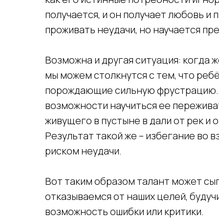
получается, и он получает любовь и 
проживать неудачи, но научается пр
Возможна и другая ситуация: когда 
мы можем столкнутся с тем, что ребё
порождающие сильную фрустрацию. С
возможности научиться ее переживат
живущего в пустыне в дали от рек и 
Результат такой же – избегание во в
риском неудачи.
Вот таким образом талант может сыг
отказываемся от наших целей, будуч
возможность ошибки или критики.