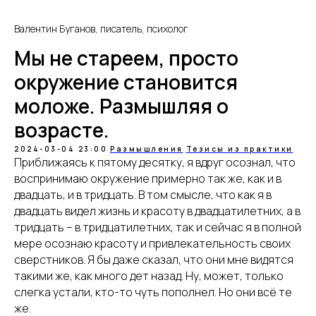
Валентин Буганов, писатель, психолог
Мы не стареем, просто
окружение становится
моложе. Размышляя о
возрасте.
2024-03-04 23:00
Размышления
Тезисы из практики
Приближаясь к пятому десятку, я вдруг осознал, что
воспринимаю окружение примерно так же, как и в
двадцать, и в тридцать. В том смысле, что как я в
двадцать видел жизнь и красоту в двадцатилетних, а в
тридцать – в тридцатилетних, так и сейчас я в полной
мере осознаю красоту и привлекательность своих
сверстников. Я бы даже сказал, что они мне видятся
такими же, как много дет назад. Ну, может, только
слегка устали, кто-то чуть пополнел. Но они всё те
же.