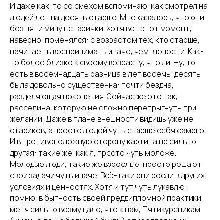
И даже как-то со смехом вспоминаю, как смотрел на
людей лет на десять старше. Мне казалось, что они
без пяти минут старички. Хотя вот этот момент,
наверно, поменялся: с возрастом тех, кто старше,
начинаешь воспринимать иначе, чем в юности. Как-
то более близко к своему возрасту, что ли. Ну, то
есть в восемнадцать разница в лет восемь-десять
была довольно существенна: почти бездна,
разделяющая поколения. Сейчас же это так,
расселина, которую не сложно перепрыгнуть при
желании. Даже в плане внешности видишь уже не
стариков, а просто людей чуть старше себя самого.
И в противоположную сторону картина не сильно
другая: такие же, как я, просто чуть моложе.
Молодые люди, такие же взрослые, просто решают
свои задачи чуть иначе. Всё-таки они росли в других
условиях и ценностях. Хотя и тут чуть лукавлю:
помню, в бытность своей преддипломной практики
меня сильно возмущало, что к нам, Пятикурсникам