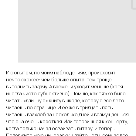
И с опытом, по моим наблюдениям, происходит
нечто схожее: чем больше опыта, тем проще
выполнить задачу. А времени уходит меньше (хотя
иногда чисто субъективно). Помню, как тяжко было
читать «длинную» книгу в школе, которую всё лето
читаешь по странице. И её же в тридцать пять
читаешь взахлеб за несколько дней и возмущаешься,
что она очень короткая. Или готовишься к концерту,
когда только начал осваивать гитару, и теперь…
Подержите мою минералку и дайте ноты, сейчас всё